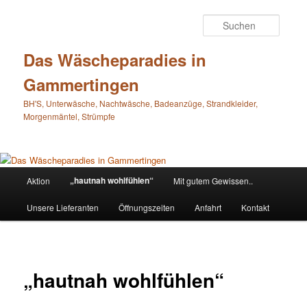
Suche
Das Wäscheparadies in
Gammertingen
BH'S, Unterwäsche, Nachtwäsche, Badeanzüge, Strandkleider,
Morgenmäntel, Strümpfe
Hauptmenü
„hautnah wohlfühlen“
Aktion
Mit gutem Gewissen..
Zum
Unsere Lieferanten
Öffnungszeiten
Anfahrt
Kontakt
Inhalt
wechseln
„hautnah wohlfühlen“